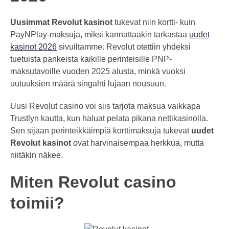
Uusimmat Revolut kasinot
tukevat niin kortti- kuin
PayNPlay-maksuja, miksi kannattaakin tarkastaa
uudet
kasinot 2026
sivuiltamme. Revolut otettiin yhdeksi
tuetuista pankeista kaikille perinteisille PNP-
maksutavoille vuoden 2025 alusta, minkä vuoksi
uutuuksien määrä singahti lujaan nousuun.
Uusi Revolut casino voi siis tarjota maksua vaikkapa
Trustlyn kautta, kun haluat pelata pikana nettikasinolla.
Sen sijaan perinteikkäimpiä korttimaksuja tukevat
uudet
Revolut kasinot
ovat harvinaisempaa herkkua, mutta
niitäkin näkee.
Miten Revolut casino
toimii?