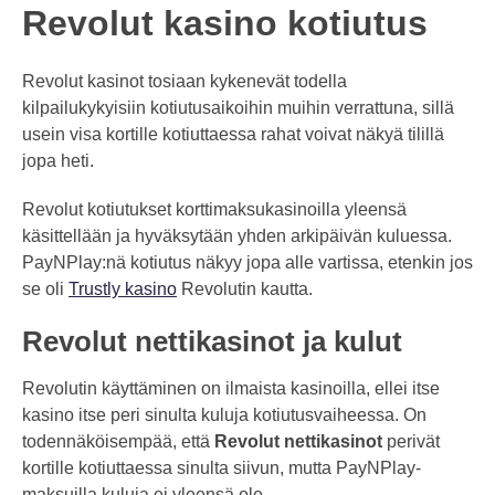
Revolut kasino kotiutus
Revolut kasinot tosiaan kykenevät todella
kilpailukykyisiin kotiutusaikoihin muihin verrattuna, sillä
usein visa kortille kotiuttaessa rahat voivat näkyä tilillä
jopa heti.
Revolut kotiutukset korttimaksukasinoilla yleensä
käsittellään ja hyväksytään yhden arkipäivän kuluessa.
PayNPlay:nä kotiutus näkyy jopa alle vartissa, etenkin jos
se oli
Trustly kasino
Revolutin kautta.
Revolut nettikasinot ja kulut
Revolutin käyttäminen on ilmaista kasinoilla, ellei itse
kasino itse peri sinulta kuluja kotiutusvaiheessa. On
todennäköisempää, että
Revolut nettikasinot
perivät
kortille kotiuttaessa sinulta siivun, mutta PayNPlay-
maksuilla kuluja ei yleensä ole.