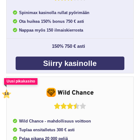
Spinimax kasinolla rullat pyörimään
Ota huikea 150% bonus 750 € asti
Nappaa myös 150 ilmaiskierrosta
150% 750 € asti
Siirry kasinolle
Uusi pikakasino
Wild Chance - mahdollisuus voittoon
Tuplaa ensitalletus 300 € asti
Pelaa pikana 20 000 peliä