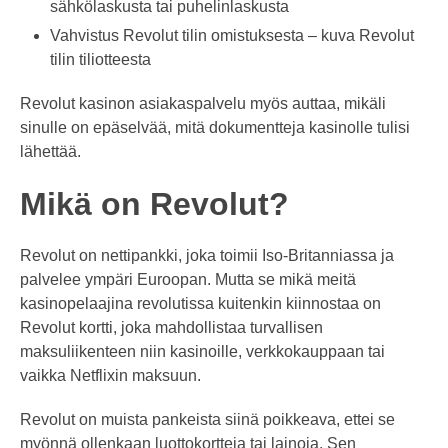
sähkölaskusta tai puhelinlaskusta
Vahvistus Revolut tilin omistuksesta – kuva Revolut
tilin tiliotteesta
Revolut kasinon asiakaspalvelu myös auttaa, mikäli
sinulle on epäselvää, mitä dokumentteja kasinolle tulisi
lähettää.
Mikä on Revolut?
Revolut on nettipankki, joka toimii Iso-Britanniassa ja
palvelee ympäri Euroopan. Mutta se mikä meitä
kasinopelaajina revolutissa kuitenkin kiinnostaa on
Revolut kortti, joka mahdollistaa turvallisen
maksuliikenteen niin kasinoille, verkkokauppaan tai
vaikka Netflixin maksuun.
Revolut on muista pankeista siinä poikkeava, ettei se
myönnä ollenkaan luottokortteja tai lainoja. Sen