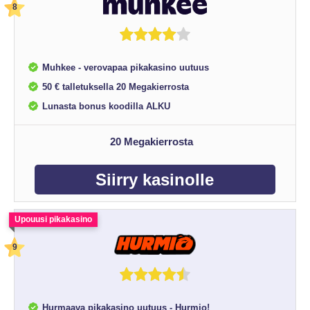
Muhkee - verovapaa pikakasino uutuus
50 € talletuksella 20 Megakierrosta
Lunasta bonus koodilla ALKU
20 Megakierrosta
Siirry kasinolle
Upouusi pikakasino
Hurmaava pikakasino uutuus - Hurmio!