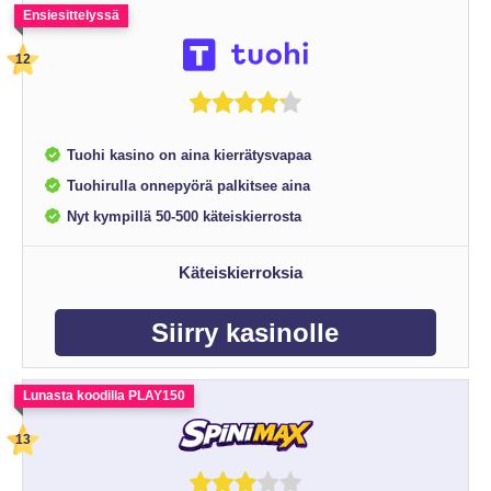
Ensiesittelyssä
Tuohi kasino on aina kierrätysvapaa
Tuohirulla onnepyörä palkitsee aina
Nyt kympillä 50-500 käteiskierrosta
Käteiskierroksia
Siirry kasinolle
Lunasta koodilla PLAY150