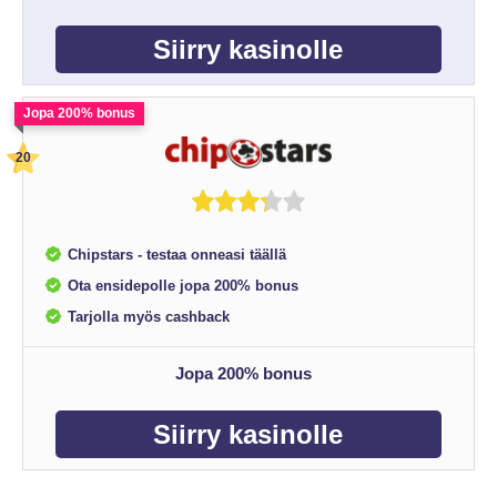
Siirry kasinolle
Jopa 200% bonus
Chipstars - testaa onneasi täällä
Ota ensidepolle jopa 200% bonus
Tarjolla myös cashback
Jopa 200% bonus
Siirry kasinolle