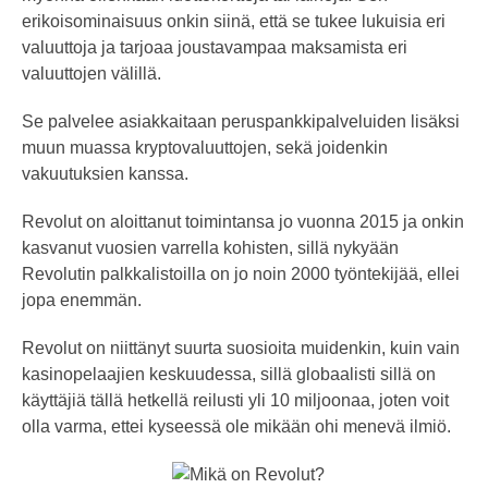
erikoisominaisuus onkin siinä, että se tukee lukuisia eri
valuuttoja ja tarjoaa joustavampaa maksamista eri
valuuttojen välillä.
Se palvelee asiakkaitaan peruspankkipalveluiden lisäksi
muun muassa kryptovaluuttojen, sekä joidenkin
vakuutuksien kanssa.
Revolut on aloittanut toimintansa jo vuonna 2015 ja onkin
kasvanut vuosien varrella kohisten, sillä nykyään
Revolutin palkkalistoilla on jo noin 2000 työntekijää, ellei
jopa enemmän.
Revolut on niittänyt suurta suosioita muidenkin, kuin vain
kasinopelaajien keskuudessa, sillä globaalisti sillä on
käyttäjiä tällä hetkellä reilusti yli 10 miljoonaa, joten voit
olla varma, ettei kyseessä ole mikään ohi menevä ilmiö.