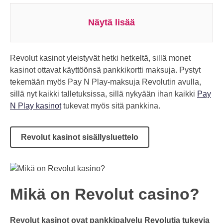
Näytä lisää
Revolut kasinot yleistyvät hetki hetkeltä, sillä monet
kasinot ottavat käyttöönsä pankkikortti maksuja. Pystyt
tekemään myös Pay N Play-maksuja Revolutin avulla,
sillä nyt kaikki talletuksissa, sillä nykyään ihan kaikki
Pay
N Play kasinot
tukevat myös sitä pankkina.
Revolut kasinot sisällysluettelo
Mikä on Revolut casino?
Revolut kasinot ovat pankkipalvelu Revolutia tukevia