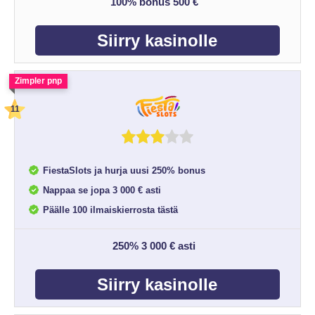
100% bonus 500 €
Siirry kasinolle
Zimpler pnp
FiestaSlots ja hurja uusi 250% bonus
Nappaa se jopa 3 000 € asti
Päälle 100 ilmaiskierrosta tästä
250% 3 000 € asti
Siirry kasinolle