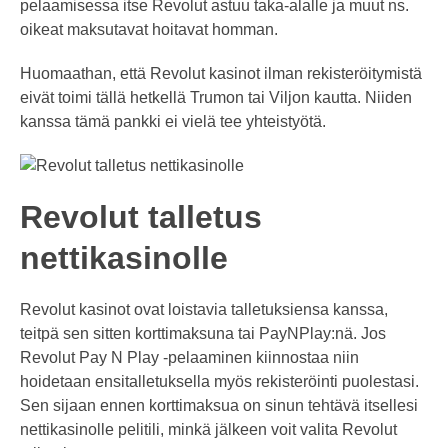
pelaamisessa itse Revolut astuu taka-alalle ja muut ns.
oikeat maksutavat hoitavat homman.
Huomaathan, että Revolut kasinot ilman rekisteröitymistä
eivät toimi tällä hetkellä Trumon tai Viljon kautta. Niiden
kanssa tämä pankki ei vielä tee yhteistyötä.
Revolut talletus
nettikasinolle
Revolut kasinot ovat loistavia talletuksiensa kanssa,
teitpä sen sitten korttimaksuna tai PayNPlay:nä. Jos
Revolut Pay N Play -pelaaminen kiinnostaa niin
hoidetaan ensitalletuksella myös rekisteröinti puolestasi.
Sen sijaan ennen korttimaksua on sinun tehtävä itsellesi
nettikasinolle pelitili, minkä jälkeen voit valita Revolut