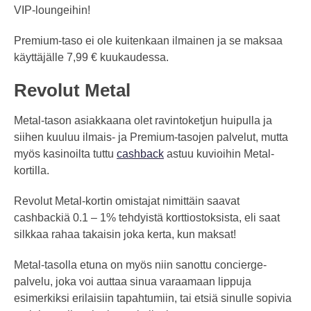
VIP-loungeihin!
Premium-taso ei ole kuitenkaan ilmainen ja se maksaa
käyttäjälle 7,99 € kuukaudessa.
Revolut Metal
Metal-tason asiakkaana olet ravintoketjun huipulla ja
siihen kuuluu ilmais- ja Premium-tasojen palvelut, mutta
myös kasinoilta tuttu
cashback
astuu kuvioihin Metal-
kortilla.
Revolut Metal-kortin omistajat nimittäin saavat
cashbackiä 0.1 – 1% tehdyistä korttiostoksista, eli saat
silkkaa rahaa takaisin joka kerta, kun maksat!
Metal-tasolla etuna on myös niin sanottu concierge-
palvelu, joka voi auttaa sinua varaamaan lippuja
esimerkiksi erilaisiin tapahtumiin, tai etsiä sinulle sopivia