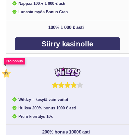
Nappaa 100% 1 000 € asti
Lunasta myös Bonus Crap
100% 1 000 € asti
Siirry kasinolle
Iso bonus
Wildzy – kesytä vain voitot
Huikea 200% bonus 1000 € asti
Pieni kierrätys 10x
200% bonus 1000€ asti