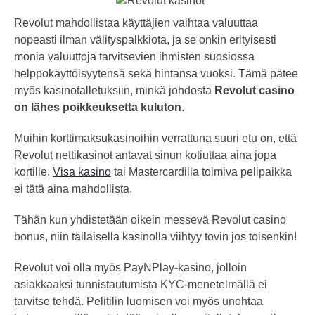
Revolut mahdollistaa käyttäjien vaihtaa valuuttaa
nopeasti ilman välityspalkkiota, ja se onkin erityisesti
monia valuuttoja tarvitsevien ihmisten suosiossa
helppokäyttöisyytensä sekä hintansa vuoksi. Tämä pätee
myös kasinotalletuksiin, minkä johdosta
Revolut casino
on lähes poikkeuksetta kuluton
.
Muihin korttimaksukasinoihin verrattuna suuri etu on, että
Revolut nettikasinot antavat sinun kotiuttaa aina jopa
kortille.
Visa kasino
tai Mastercardilla toimiva pelipaikka
ei tätä aina mahdollista.
Tähän kun yhdistetään oikein messevä Revolut casino
bonus, niin tällaisella kasinolla viihtyy tovin jos toisenkin!
Revolut voi olla myös PayNPlay-kasino, jolloin
asiakkaaksi tunnistautumista KYC-menetelmällä ei
tarvitse tehdä. Pelitilin luomisen voi myös unohtaa