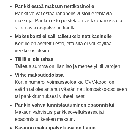
Pankki estää maksun nettikasinolle
Pankit voivat estää rahapelisivustoille tehtäviä
maksuja. Pankin esto poistetaan verkkopankissa tai
sitten asiakaspalvelun kautta.
Maksukortti ei salli talletuksia nettikasinolle
Kortille on asetettu esto, että sitä ei voi käyttää
verkko-ostoksiin.
Tilillä ei ole rahaa
Talletus summa on liian iso ja menee yli tilivarojen.
Virhe maksutiedoissa
Kortin numero, voimassaoloaika, CVV-koodi on
väärin tai olet antanut väärän nettilompakko-osoitteen
tai pankkitunnuksesi virheellisesti.
Pankin vahva tunnistautuminen epäonnistui
Maksun vahvistus pankkisovelluksessa jäi
epäonnistui kesken maksun.
Kasinon maksupalvelussa on häiriö