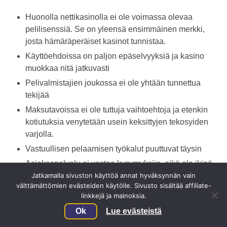
Huonolla nettikasinolla ei ole voimassa olevaa
pelilisenssiä. Se on yleensä ensimmäinen merkki,
josta hämäräperäiset kasinot tunnistaa.
Käyttöehdoissa on paljon epäselvyyksiä ja kasino
muokkaa nitä jatkuvasti
Pelivalmistajien joukossa ei ole yhtään tunnettua
tekijää
Maksutavoissa ei ole tuttuja vaihtoehtoja ja etenkin
kotiutuksia venytetään usein keksittyjen tekosyiden
varjolla.
Vastuullisen pelaamisen työkalut puuttuvat täysin
Asiakaspalvelu ei vastaa kysymyksiin, eikä ole ikinä
saatavilla.
Jatkamalla sivuston käyttöä annat hyväksynnän vain
välttämättömien evästeiden käytölle. Sivusto sisältää affiliate-
linkkejä ja mainoksia.
Kaikilta näiltä vältyt helpoiten, jos valitset kasinon meidän
listauksemme kautta. Me olemme selvitelleet kaikkien
Ok
Lue evästeistä
MENU
listaamiemme kasinoiden taustat ja myös testanneet ne