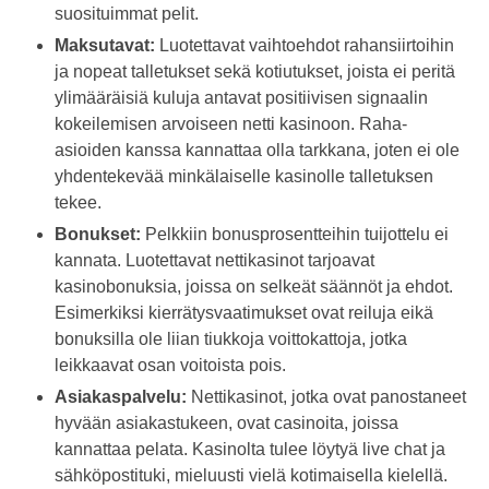
suosituimmat pelit.
Maksutavat:
Luotettavat vaihtoehdot rahansiirtoihin
ja nopeat talletukset sekä kotiutukset, joista ei peritä
ylimääräisiä kuluja antavat positiivisen signaalin
kokeilemisen arvoiseen netti kasinoon. Raha-
asioiden kanssa kannattaa olla tarkkana, joten ei ole
yhdentekevää minkälaiselle kasinolle talletuksen
tekee.
Bonukset:
Pelkkiin bonusprosentteihin tuijottelu ei
kannata. Luotettavat nettikasinot tarjoavat
kasinobonuksia, joissa on selkeät säännöt ja ehdot.
Esimerkiksi kierrätysvaatimukset ovat reiluja eikä
bonuksilla ole liian tiukkoja voittokattoja, jotka
leikkaavat osan voitoista pois.
Asiakaspalvelu:
Nettikasinot, jotka ovat panostaneet
hyvään asiakastukeen, ovat casinoita, joissa
kannattaa pelata. Kasinolta tulee löytyä live chat ja
sähköpostituki, mieluusti vielä kotimaisella kielellä.