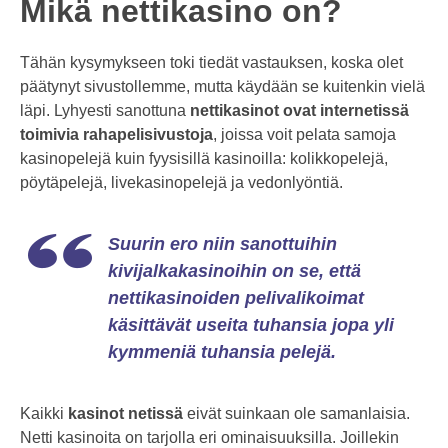
Mikä nettikasino on?
Tähän kysymykseen toki tiedät vastauksen, koska olet
päätynyt sivustollemme, mutta käydään se kuitenkin vielä
läpi. Lyhyesti sanottuna
nettikasinot ovat internetissä
toimivia rahapelisivustoja
, joissa voit pelata samoja
kasinopelejä kuin fyysisillä kasinoilla: kolikkopelejä,
pöytäpelejä, livekasinopelejä ja vedonlyöntiä.
Suurin ero niin sanottuihin
kivijalkakasinoihin on se, että
nettikasinoiden pelivalikoimat
käsittävät useita tuhansia jopa yli
kymmeniä tuhansia pelejä.
Kaikki
kasinot netissä
eivät suinkaan ole samanlaisia.
Netti kasinoita on tarjolla eri ominaisuuksilla. Joillekin