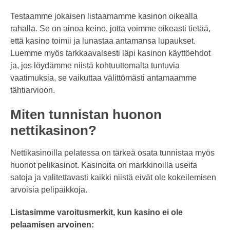
Testaamme jokaisen listaamamme kasinon oikealla
rahalla. Se on ainoa keino, jotta voimme oikeasti tietää,
että kasino toimii ja lunastaa antamansa lupaukset.
Luemme myös tarkkaavaisesti läpi kasinon käyttöehdot
ja, jos löydämme niistä kohtuuttomalta tuntuvia
vaatimuksia, se vaikuttaa välittömästi antamaamme
tähtiarvioon.
Miten tunnistan huonon
nettikasinon?
Nettikasinoilla pelatessa on tärkeä osata tunnistaa myös
huonot pelikasinot. Kasinoita on markkinoilla useita
satoja ja valitettavasti kaikki niistä eivät ole kokeilemisen
arvoisia pelipaikkoja.
Listasimme varoitusmerkit, kun kasino ei ole
pelaamisen arvoinen: