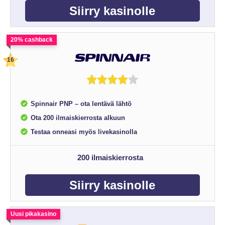
Siirry kasinolle
20% cashback
Spinnair PNP – ota lentävä lähtö
Ota 200 ilmaiskierrosta alkuun
Testaa onneasi myös livekasinolla
200 ilmaiskierrosta
Siirry kasinolle
Uusi pikakasino