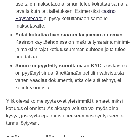
useita eri maksutapoja, sinun tulee kotiuttaa samalla
tavalla kuin teit talletuksen. Esimerkiksi
casino
Paysafecard
ei pysty kotiuttamaan samalle
maksutavalle.
Yrität kotiuttaa liian suuren tai pienen summan
.
Kasinon käyttöehdoissa on määriteltynä aina minimi-
ja maksimirajat kotiutussumman suhteen joita tulee
noudattaa.
Sinun on pyydetty suorittamaan KYC
. Jos kasino
on pyytänyt sinua lähettämään pelitilin vahvistusta
varten vaaditut dokumentit, etkä ole sitä tehnyt, ei
kotiutus onnistu.
Yllä olevat kolme syytä ovat yleisimmät tilanteet, miksi
kotiutus ei onnistu. Asiakaspalvelusta voi myös aina
kysyä, jos syytä epäonnistuneeseen nostoyritykseen ei
tunnu löytyvän.