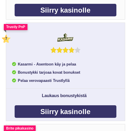
Siirry kasinolle
Trustly PnP
Kasarmi - Asentoon käy ja pelaa
Bonustykki tarjoaa kovat bonukset
Pelaa verovapaasti Trustlyllä
Laukaus bonustykistä
Siirry kasinolle
Brite pikakasino