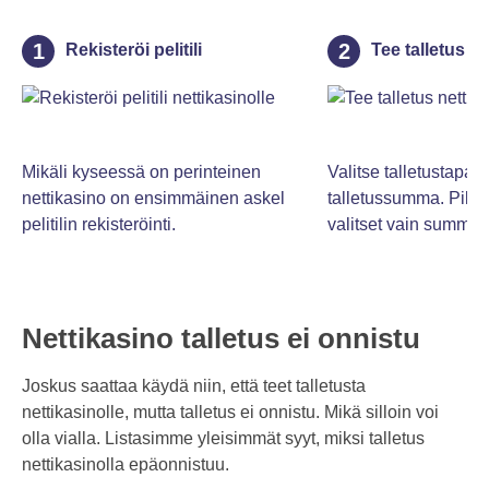
Rekisteröi pelitili
Tee talletus ka
Mikäli kyseessä on perinteinen
Valitse talletustapa 
nettikasino on ensimmäinen askel
talletussumma. Pikak
pelitilin rekisteröinti.
valitset vain summan
Nettikasino talletus ei onnistu
Joskus saattaa käydä niin, että teet talletusta
nettikasinolle, mutta talletus ei onnistu. Mikä silloin voi
olla vialla. Listasimme yleisimmät syyt, miksi talletus
nettikasinolla epäonnistuu.