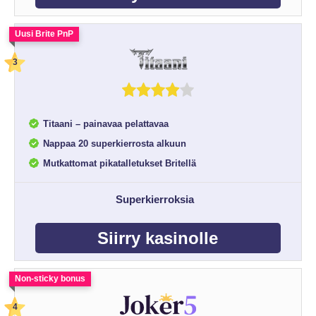
Uusi Brite PnP
Titaani – painavaa pelattavaa
Nappaa 20 superkierrosta alkuun
Mutkattomat pikatalletukset Britellä
Superkierroksia
Siirry kasinolle
Non-sticky bonus