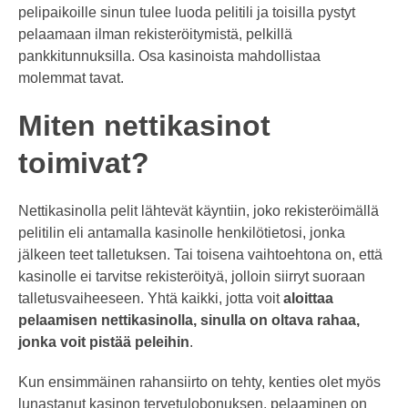
pelipaikoille sinun tulee luoda pelitili ja toisilla pystyt
pelaamaan ilman rekisteröitymistä, pelkillä
pankkitunnuksilla. Osa kasinoista mahdollistaa
molemmat tavat.
Miten nettikasinot
toimivat?
Nettikasinolla pelit lähtevät käyntiin, joko rekisteröimällä
pelitilin eli antamalla kasinolle henkilötietosi, jonka
jälkeen teet talletuksen. Tai toisena vaihtoehtona on, että
kasinolle ei tarvitse rekisteröityä, jolloin siirryt suoraan
talletusvaiheeseen. Yhtä kaikki, jotta voit
aloittaa
pelaamisen nettikasinolla, sinulla on oltava rahaa,
jonka voit pistää peleihin
.
Kun ensimmäinen rahansiirto on tehty, kenties olet myös
lunastanut kasinon tervetulobonuksen, pelaaminen on