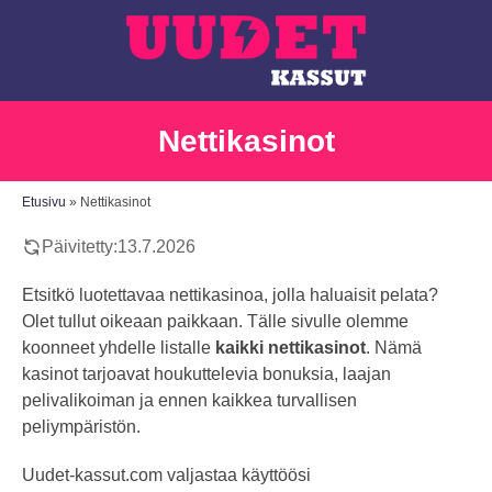
Nettikasinot
Etusivu
»
Nettikasinot
Päivitetty:
13.7.2026
Etsitkö luotettavaa nettikasinoa, jolla haluaisit pelata?
Olet tullut oikeaan paikkaan. Tälle sivulle olemme
koonneet yhdelle listalle
kaikki nettikasinot
. Nämä
kasinot tarjoavat houkuttelevia bonuksia, laajan
pelivalikoiman ja ennen kaikkea turvallisen
peliympäristön.
Uudet-kassut.com valjastaa käyttöösi