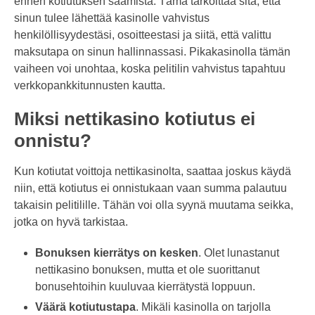
ennen kotiutuksen saamista. Tämä tarkoittaa sitä, että
sinun tulee lähettää kasinolle vahvistus
henkilöllisyydestäsi, osoitteestasi ja siitä, että valittu
maksutapa on sinun hallinnassasi. Pikakasinolla tämän
vaiheen voi unohtaa, koska pelitilin vahvistus tapahtuu
verkkopankkitunnusten kautta.
Miksi nettikasino kotiutus ei
onnistu?
Kun kotiutat voittoja nettikasinolta, saattaa joskus käydä
niin, että kotiutus ei onnistukaan vaan summa palautuu
takaisin pelitilille. Tähän voi olla syynä muutama seikka,
jotka on hyvä tarkistaa.
Bonuksen kierrätys on kesken
. Olet lunastanut
nettikasino bonuksen, mutta et ole suorittanut
bonusehtoihin kuuluvaa kierrätystä loppuun.
Väärä kotiutustapa
. Mikäli kasinolla on tarjolla