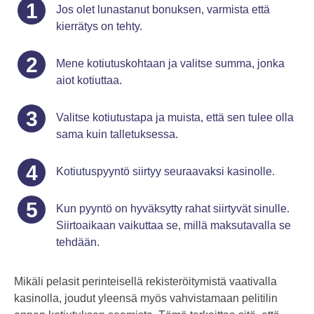
Jos olet lunastanut bonuksen, varmista että
kierrätys on tehty.
Mene kotiutuskohtaan ja valitse summa, jonka
aiot kotiuttaa.
Valitse kotiutustapa ja muista, että sen tulee olla
sama kuin talletuksessa.
Kotiutuspyyntö siirtyy seuraavaksi kasinolle.
Kun pyyntö on hyväksytty rahat siirtyvät sinulle.
Siirtoaikaan vaikuttaa se, millä maksutavalla se
tehdään.
Mikäli pelasit perinteisellä rekisteröitymistä vaativalla
kasinolla, joudut yleensä myös vahvistamaan pelitilin