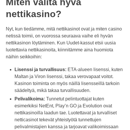
Miten valita hyvä
nettikasino?
Nyt, kun tiedämme, mitä nettikasinot ovat ja miten casino
netissä toimii, on vuorossa seuraava vaihe eli hyvän
nettikasinon löytäminen. Kun Uudet-kassut etsii uusia
luotettavia nettikasinoita, kiinnitämme aina huomiota
näihin seikkoihin:
Lisenssi ja turvallisuus:
ETA-alueen lisenssi, kuten
Maltan ja Viron lisenssi, takaa verovapaat voitot.
Kasinon toiminta on myös näillä lisensseillä tarkoin
säädeltyä, mikä takaa turvallisuuden.
Pelivalikoima:
Tunnetut pelintuottajat kuten
esimerkiksi NetEnt, Play’n GO ja Evolution ovat
nettikasinoilla laadun tae. Luotettavat ja turvalliset
netticasinot tekevät yhteistyötä tunnettujen
pelivalmistajien kanssa ja tarjoavat valikoimissaan