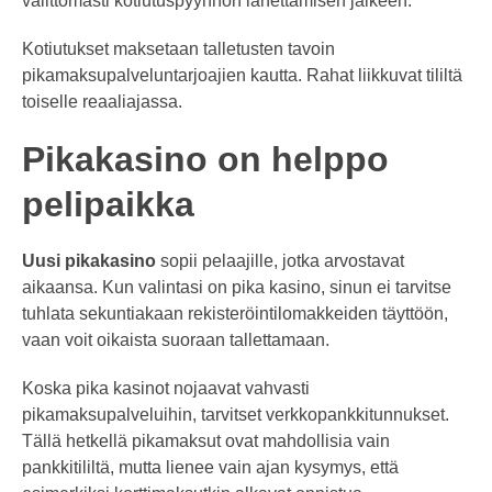
välittömästi kotiutuspyynnön lähettämisen jälkeen.
Kotiutukset maksetaan talletusten tavoin
pikamaksupalveluntarjoajien kautta. Rahat liikkuvat tililtä
toiselle reaaliajassa.
Pikakasino on helppo
pelipaikka
Uusi pikakasino
sopii pelaajille, jotka arvostavat
aikaansa. Kun valintasi on pika kasino, sinun ei tarvitse
tuhlata sekuntiakaan rekisteröintilomakkeiden täyttöön,
vaan voit oikaista suoraan tallettamaan.
Koska pika kasinot nojaavat vahvasti
pikamaksupalveluihin, tarvitset verkkopankkitunnukset.
Tällä hetkellä pikamaksut ovat mahdollisia vain
pankkitililtä, mutta lienee vain ajan kysymys, että