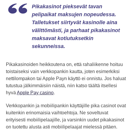
Pikakasinot pieksevät tavan
pelipaikat maksujen nopeudessa.
Talletukset siirtyvät kasinolle aina
välittömästi, ja parhaat pikakasinot
maksavat kotiutuksetkin
sekunneissa.
Pikakasinoiden heikkoutena on, että rahaliikenne hoituu
toistaiseksi vain verkkopankin kautta, joten esimerkiksi
nettilompakon tai Apple Payn käyttö ei onnistu. Jos haluat
tutustua jälkimmäisiin näistä, niin katso täältä itsellesi
hyvä
Apple Pay casino
.
Verkkopankin ja mobiilipankin käyttäjille pika casinot ovat
kuitenkin erinomaisia vaihtoehtoja. Ne soveltuvat
erityisesti mobiilipelaajille, ja varsinkin uudet pikakasinot
on tuotettu alusta asti mobiilipelaajat mielessä pitäen.