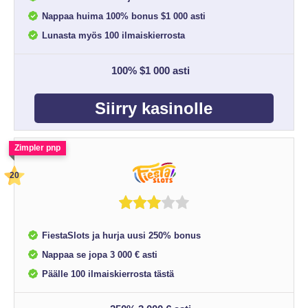
Nappaa huima 100% bonus $1 000 asti
Lunasta myös 100 ilmaiskierrosta
100% $1 000 asti
Siirry kasinolle
Zimpler pnp
FiestaSlots ja hurja uusi 250% bonus
Nappaa se jopa 3 000 € asti
Päälle 100 ilmaiskierrosta tästä