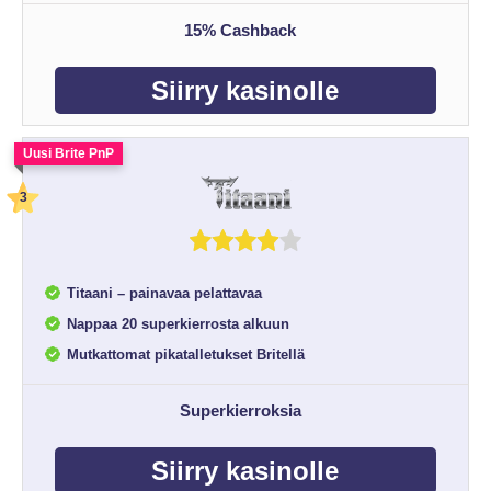
15% Cashback
Siirry kasinolle
Uusi Brite PnP
Titaani – painavaa pelattavaa
Nappaa 20 superkierrosta alkuun
Mutkattomat pikatalletukset Britellä
Superkierroksia
Siirry kasinolle