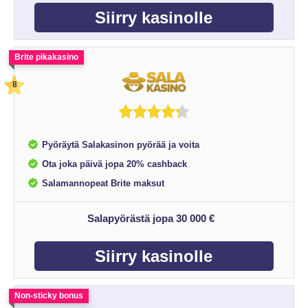
Siirry kasinolle
Brite pikakasino
Pyöräytä Salakasinon pyörää ja voita
Ota joka päivä jopa 20% cashback
Salamannopeat Brite maksut
Salapyörästä jopa 30 000 €
Siirry kasinolle
Non-sticky bonus