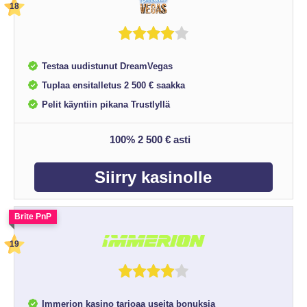
Testaa uudistunut DreamVegas
Tuplaa ensitalletus 2 500 € saakka
Pelit käyntiin pikana Trustlyllä
100% 2 500 € asti
Siirry kasinolle
Brite PnP
Immerion kasino tarjoaa useita bonuksia