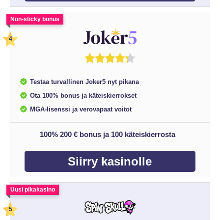
Non-sticky bonus
Testaa turvallinen Joker5 nyt pikana
Ota 100% bonus ja käteiskierrokset
MGA-lisenssi ja verovapaat voitot
100% 200 € bonus ja 100 käteiskierrosta
Siirry kasinolle
Uusi pikakasino