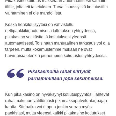
Pikakasino kotiutus maksetaan automaattisesti samalle
tilille, jolta teit talletuksen. Turvallisuussyistä kotiutustilin
vaihtaminen ei ole mahdollista.
Koska henkilöllisyytesi on vahvistettu
nettipankkikirjautumisella talletuksen yhteydessä,
pikakasino voi käsitellä kotiutuksesi yleensä
automaattisesti. Toisinaan manuaalinen tarkastus voi olla
tarpeen, mutta kokemustemme mukaan ne ovat
harvinaisia etenkin pienempien kotiutusten yhteydessä.
Pikakasinoilla rahat siirtyvät
parhaimmillaan jopa sekunneissa.
Kun pika kasino on hyväksynyt kotiutuspyyntösi, lähtevät
rahat maksuun välittömästi pikamaksupalveluntarjoajan
kautta. Siirtoaika voi riippua jonkin verran myös
pankistasi, mutta yleensä kaikki pikakasino kotiutukset