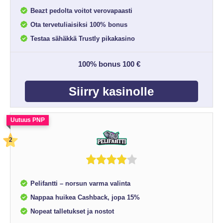
Beazt pedolta voitot verovapaasti
Ota tervetuliaisiksi 100% bonus
Testaa sähäkkä Trustly pikakasino
100% bonus 100 €
Siirry kasinolle
Uutuus PNP
Pelifantti – norsun varma valinta
Nappaa huikea Cashback, jopa 15%
Nopeat talletukset ja nostot