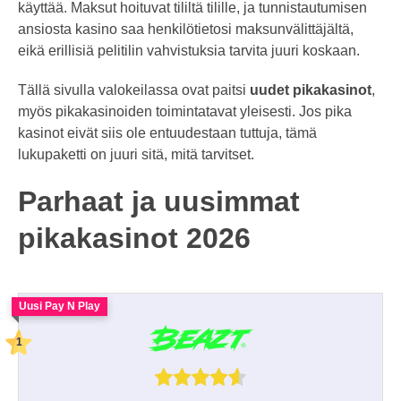
käyttää. Maksut hoituvat tililtä tilille, ja tunnistautumisen
ansiosta kasino saa henkilötietosi maksunvälittäjältä,
eikä erillisiä pelitilin vahvistuksia tarvita juuri koskaan.
Tällä sivulla valokeilassa ovat paitsi
uudet pikakasinot
,
myös pikakasinoiden toimintatavat yleisesti. Jos pika
kasinot eivät siis ole entuudestaan tuttuja, tämä
lukupaketti on juuri sitä, mitä tarvitset.
Parhaat ja uusimmat
pikakasinot 2026
Uusi Pay N Play