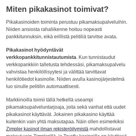
Miten pikakasinot toimivat?
Pikakasinoiden toiminta perustuu pikamaksupalveluihin.
Niiden ansiosta rahaliikenne hoituu nopeasti
pankkitunnuksin, eikä erillistä pelitiliä tarvitse avata.
Pikakasinot hyödyntävät
verkkopankkitunnistautumista
. Kun tunnistaudut
verkkopankkiin talletusta tehdessäsi, pikamaksupalvelu
vahvistaa henkilöllisyytesi ja välittää tarvittavat
henkilötiedot kasinolle. Niiden avulla kasinojärjestelmä
luo sinulle pelitilin automaattisesti.
Markkinoilla toimii tällä hetkellä useampi
pikamaksupalveluntarjoaja, joita sekä vanhat että uudet
pikakasinot käyttävät. Jokainen pikakasino käyttää
kuitenkin vain yhtä maksutapaa. Näin ollen esimerkiksi
Zimpler kasinot ilman rekisteröitymistä
mahdollistavat