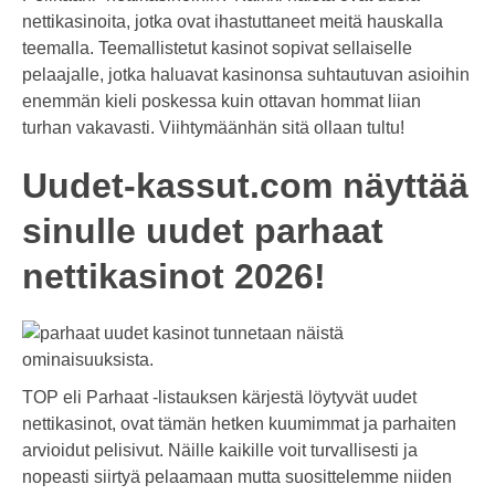
nettikasinoita, jotka ovat ihastuttaneet meitä hauskalla
teemalla. Teemallistetut kasinot sopivat sellaiselle
pelaajalle, jotka haluavat kasinonsa suhtautuvan asioihin
enemmän kieli poskessa kuin ottavan hommat liian
turhan vakavasti. Viihtymäänhän sitä ollaan tultu!
Uudet-kassut.com näyttää
sinulle uudet parhaat
nettikasinot 2026!
TOP eli Parhaat -listauksen kärjestä löytyvät uudet
nettikasinot, ovat tämän hetken kuumimmat ja parhaiten
arvioidut pelisivut. Näille kaikille voit turvallisesti ja
nopeasti siirtyä pelaamaan mutta suosittelemme niiden