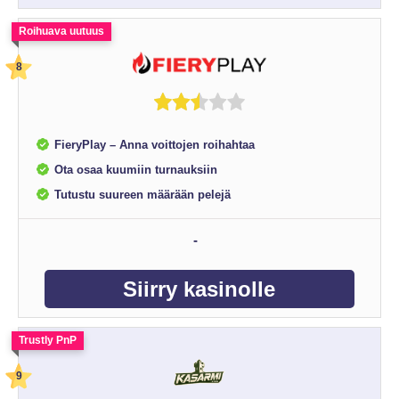
Roihuava uutuus
FieryPlay – Anna voittojen roihahtaa
Ota osaa kuumiin turnauksiin
Tutustu suureen määrään pelejä
-
Siirry kasinolle
Trustly PnP