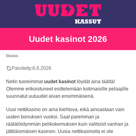
Uudet kasinot 2026
Etusivu
Päivitetty:
6.8.2026
Netin tuoreimmat
uudet kasinot
löydät aina täältä!
Olemme erikoistuneet esittelemään kotimaisille pelaajille
suunnatut uutuudet aivan ensimmäisenä.
Uusi nettikasino on aina kiehtova, eikä ainoastaan vain
uuden bonuksen vuoksi. Saat paremman ja
räätälöidymmän pelikokemuksen kuin valitsisit vanhan ja
jättiläismäisen kasinon. Uusia nettikasinoita ei ole