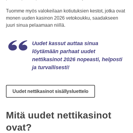
Tuomme myös valokeilaan kotiutuksien kestot, jotka ovat
monen uuden kasinon 2026 vetokoukku, saadakseen
juuri sinua pelaamaan niillä.
Uudet kassut auttaa sinua
löytämään parhaat uudet
nettikasinot 2026 nopeasti, helposti
ja turvallisesti!
Uudet nettikasinot sisällysluettelo
Mitä uudet nettikasinot
ovat?