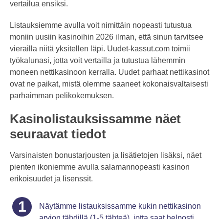
vertailua ensiksi.
Listauksiemme avulla voit nimittäin nopeasti tutustua
moniin uusiin kasinoihin 2026 ilman, että sinun tarvitsee
vierailla niitä yksitellen läpi. Uudet-kassut.com toimii
työkalunasi, jotta voit vertailla ja tutustua lähemmin
moneen nettikasinoon kerralla. Uudet parhaat nettikasinot
ovat ne paikat, mistä olemme saaneet kokonaisvaltaisesti
parhaimman pelikokemuksen.
Kasinolistauksissamme näet
seuraavat tiedot
Varsinaisten bonustarjousten ja lisätietojen lisäksi, näet
pienten ikoniemme avulla salamannopeasti kasinon
erikoisuudet ja lisenssit.
Näytämme listauksissamme kukin nettikasinon
arvion tähdillä (1-5 tähteä), jotta saat helposti