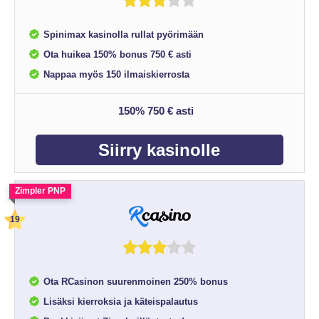
Spinimax kasinolla rullat pyörimään
Ota huikea 150% bonus 750 € asti
Nappaa myös 150 ilmaiskierrosta
150% 750 € asti
Siirry kasinolle
Zimpler PNP
Ota RCasinon suurenmoinen 250% bonus
Lisäksi kierroksia ja käteispalautus