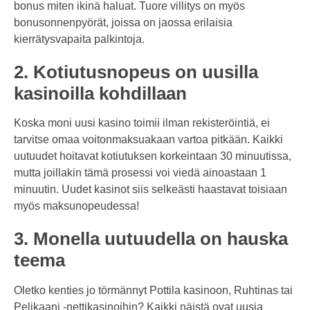
bonus miten ikinä haluat. Tuore villitys on myös
bonusonnenpyörät, joissa on jaossa erilaisia
kierrätysvapaita palkintoja.
2. Kotiutusnopeus on uusilla
kasinoilla kohdillaan
Koska moni uusi kasino toimii ilman rekisteröintiä, ei
tarvitse omaa voitonmaksuakaan vartoa pitkään. Kaikki
uutuudet hoitavat kotiutuksen korkeintaan 30 minuutissa,
mutta joillakin tämä prosessi voi viedä ainoastaan 1
minuutin. Uudet kasinot siis selkeästi haastavat toisiaan
myös maksunopeudessa!
3. Monella uutuudella on hauska
teema
Oletko kenties jo törmännyt Pottila kasinoon, Ruhtinas tai
Pelikaani -nettikasinoihin? Kaikki näistä ovat uusia