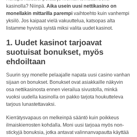
kasinolla? Niinpä.
Aika usein uusi nettikasino on
monellakin mittarilla parempi
vaihtoehto kuin vanhempi
yksilö. Jos kaipaat vielä vakuuttelua, katsopas alta
listamme hyvistä syistä miksi valita uudet kasinot.
1. Uudet kasinot tarjoavat
suotuisat bonukset, myös
ehdoiltaan
Suurin syy monelle pelaajalle napata uusi casino vanhan
sijaan on bonukset. Bonukset ovat asiakkaille näkyvin
osa nettikasinosta ennen vierailua sivustolla, minkä
vuoksi uudella kasinolla on pakko tarjota houkutteleva
tarjous lunastettavaksi.
Kierrätysvapaus on melkeinpä sääntö kuin poikkeus
ilmaiskierrosten kohdalla. Moni uusi tarjoaa myös non-
stickyjä bonuksia, jotka antavat valinnanvapautta käyttää