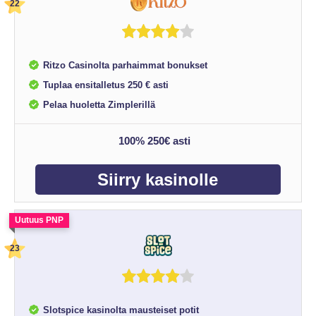
Ritzo Casinolta parhaimmat bonukset
Tuplaa ensitalletus 250 € asti
Pelaa huoletta Zimplerillä
100% 250€ asti
Siirry kasinolle
Uutuus PNP
Slotspice kasinolta mausteiset potit