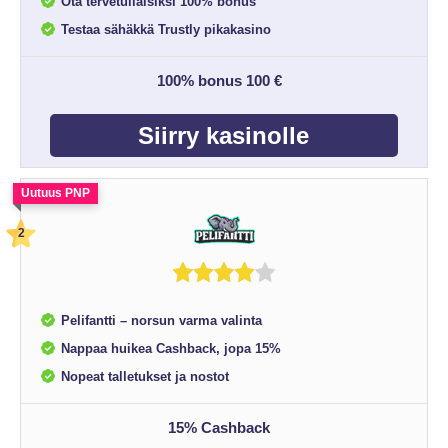
Ota tervetuliaisiksi 100% bonus
Testaa sähäkkä Trustly pikakasino
100% bonus 100 €
Siirry kasinolle
Uutuus PNP
Pelifantti – norsun varma valinta
Nappaa huikea Cashback, jopa 15%
Nopeat talletukset ja nostot
15% Cashback