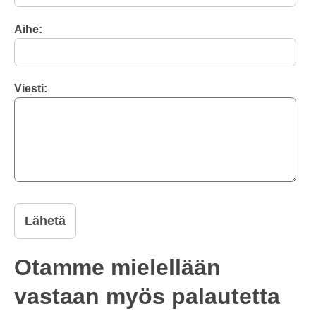
Aihe:
Viesti:
Otamme mielellään
vastaan myös palautetta