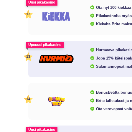
Uusi pikakasino
Ota nyt 300 kiekkaa
Pikakasinolta myös
Kiekalta Brite maks
Upouusi pikakasino
Hurmaava pikakasin
Jopa 15% käteispal
Salamannopeat maks
BonusBetiltä bonus 
Brite talletukset ja
Ota verovapaat voit
Uusi pikakasino