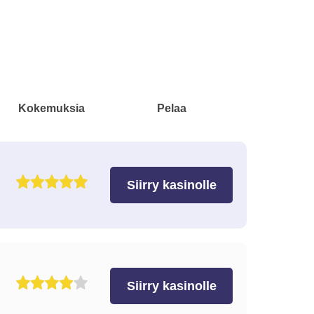
Kokemuksia
Pelaa
Siirry kasinolle
Siirry kasinolle