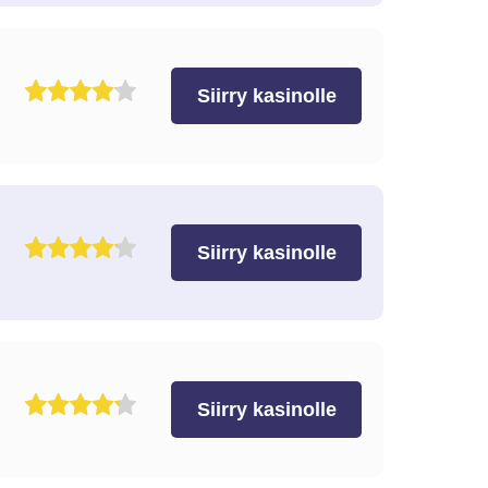
Siirry kasinolle
Siirry kasinolle
Siirry kasinolle