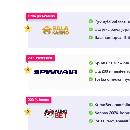
Brite pikakasino
Pyöräytä Salakasino
Ota joka päivä jop
Salamannopeat Bri
20% cashback
Spinnair PNP – ota 
Ota 200 ilmaiskierr
Testaa onneasi myö
200 % bonus
KumoBet - pandalla 
Nappaa 200% bonus 
Pelaa verovapaasti B