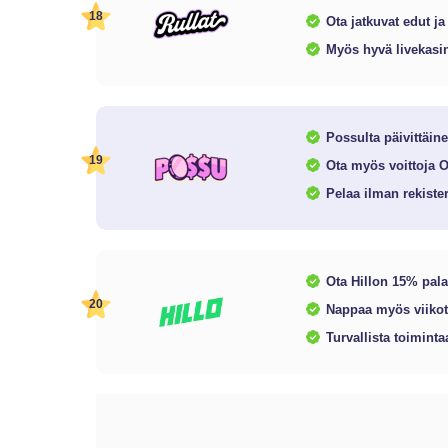
Ota jatkuvat edut ja
Myös hyvä livekasin
Possulta päivittäin
Ota myös voittoja 
Pelaa ilman rekister
Ota Hillon 15% pala
Nappaa myös viikot
Turvallista toiminta