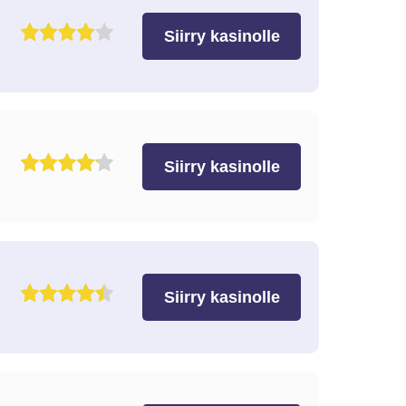
Siirry kasinolle
Siirry kasinolle
Siirry kasinolle