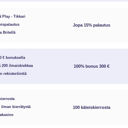
Play - Tikkari
teispalautus
Jopa 15% palautus
 Britellä
0 € bonuksella
 200 ilmaiskiekkaa
100% bonus 300 €
n rekisteröintiä
kierrosta
ilman kierrätystä
100 käteiskierrosta
kakasino