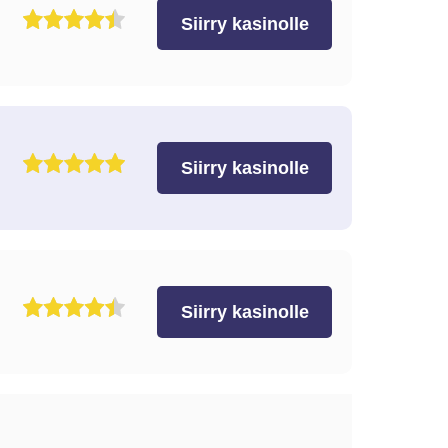
Siirry kasinolle
Siirry kasinolle
Siirry kasinolle