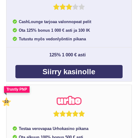
CashLounge tarjoaa valonnopeat pelit
Ota 125% bonus 1 000 € asti ja 100 IK
Tutustu myös vedonlyöntiin pikana
125% 1 000 € asti
Siirry kasinolle
Trustly PNP
Testaa verovapaa Urhokasino pikana
Ota alkuun 100% bonus 500 € asti