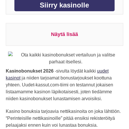
Siirry kasinolle
Näytä lisää
Kasinobonukset 2026
-sivulta löydät kaikki
uudet
kasinot
ja niiden tarjoamat bonustarjoukset koottuna
yhteen. Uudet-kassut.com-tiimi on testannut jokaisen
listaamamme kasinon läpikotaisesti, joten tiedämme
niiden kasinobonukset lunastamisen arvoisiksi.
Kasino bonuksia tarjoavia nettikasinoita on joka lähtöön.
“Perinteisille nettikasinoille” pitää ensiksi rekisteröityä
pelaajaksi ennen kuin voi lunastaa bonuksia.