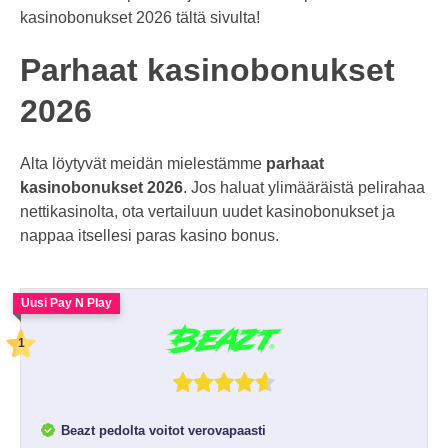
kasinobonukset 2026 tältä sivulta!
Parhaat kasinobonukset
2026
Alta löytyvät meidän mielestämme
parhaat
kasinobonukset 2026
. Jos haluat ylimääräistä pelirahaa
nettikasinolta, ota vertailuun uudet kasinobonukset ja
nappaa itsellesi paras kasino bonus.
Uusi Pay N Play
Beazt pedolta voitot verovapaasti