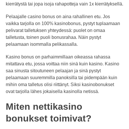
kierrätystä tai jopa isoja rahapotteja vain 1x kierrätyksellä.
Pelaajalle casino bonus on aina rahallinen etu. Jos
vaikka tarjolla on 100% kasinobonus, pystyt tuplaamaan
pelivarat talletuksen yhteydessä: puolet on omaa
talletusta, toinen puoli bonusrahaa. Näin pystyt
pelaamaan isommalla pelikassalla.
Kasino bonus on parhaimmillaan oikeassa rahassa
mitattava etu, jossa voittaa niin sinä kuin kasino. Kasino
saa sinusta sitoutuneen pelaajan ja sinä pystyt
pelaamaan suuremmilla panoksilla tai pidempään kuin
mihin oma talletus olisi riittänyt. Siksi kasinobonukset
ovat tarjolla lähes jokaisella kasinolla netissä.
Miten nettikasino
bonukset toimivat?