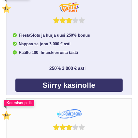
FiestaSlots ja hurja uusi 250% bonus
Nappaa se jopa 3 000 € asti
Päälle 100 ilmaiskierrosta tästä
250% 3 000 € asti
Siirry kasinolle
Kosmiset pelit