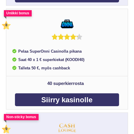
Uniikki bonus
Pelaa SuperOnni Casinolla pikana
Saat 40 x 1 € superkiekat (KOODI40)
Talleta 50 €, myös cashback
40 superkierrosta
Siirry kasinolle
Non-sticky bonus