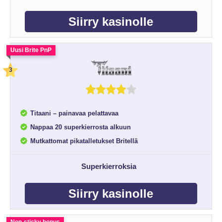
Siirry kasinolle
Uusi Brite PnP
Titaani – painavaa pelattavaa
Nappaa 20 superkierrosta alkuun
Mutkattomat pikatalletukset Britellä
Superkierroksia
Siirry kasinolle
Non-sticky bonus