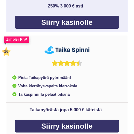
250% 3 000 € asti
Siirry kasinolle
Zimpler PnP
Pistä Taikapyörä pyörimään!
Voita kierrätysvapaita kierroksia
Taikaspinnillä pelaat pikana
Taikapyörästä jopa 5 000 € käteistä
Siirry kasinolle