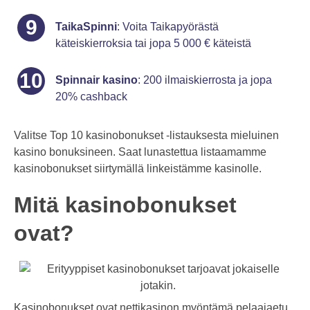
TaikaSpinni
: Voita Taikapyörästä
käteiskierroksia tai jopa 5 000 € käteistä
Spinnair kasino
: 200 ilmaiskierrosta ja jopa
20% cashback
Valitse Top 10 kasinobonukset -listauksesta mieluinen
kasino bonuksineen. Saat lunastettua listaamamme
kasinobonukset siirtymällä linkeistämme kasinolle.
Mitä kasinobonukset
ovat?
Kasinobonukset ovat nettikasinon myöntämä pelaajaetu.