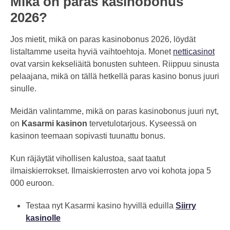
Mikä on paras kasinobonus
2026?
Jos mietit, mikä on paras kasinobonus 2026, löydät
listaltamme useita hyviä vaihtoehtoja. Monet
netticasinot
ovat varsin kekseliäitä bonusten suhteen. Riippuu sinusta
pelaajana, mikä on tällä hetkellä paras kasino bonus juuri
sinulle.
Meidän valintamme, mikä on paras kasinobonus juuri nyt,
on
Kasarmi kasinon
tervetulotarjous. Kyseessä on
kasinon teemaan sopivasti tuunattu bonus.
Kun räjäytät vihollisen kalustoa, saat taatut
ilmaiskierrokset. Ilmaiskierrosten arvo voi kohota jopa 5
000 euroon.
Testaa nyt Kasarmi kasino hyvillä eduilla
Siirry
kasinolle