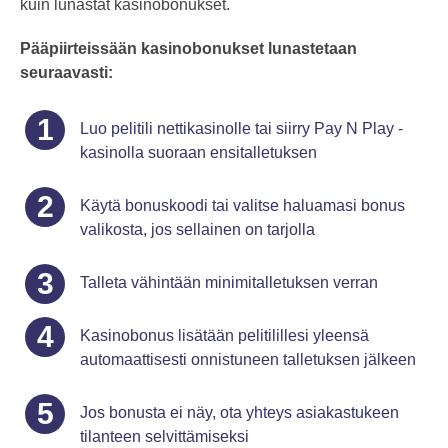
kuin lunastat kasinobonukset.
Pääpiirteissään kasinobonukset lunastetaan
seuraavasti:
Luo pelitili nettikasinolle tai siirry Pay N Play -
kasinolla suoraan ensitalletuksen
Käytä bonuskoodi tai valitse haluamasi bonus
valikosta, jos sellainen on tarjolla
Talleta vähintään minimitalletuksen verran
Kasinobonus lisätään pelitilillesi yleensä
automaattisesti onnistuneen talletuksen jälkeen
Jos bonusta ei näy, ota yhteys asiakastukeen
tilanteen selvittämiseksi