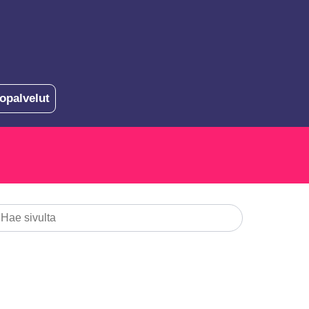
opalvelut